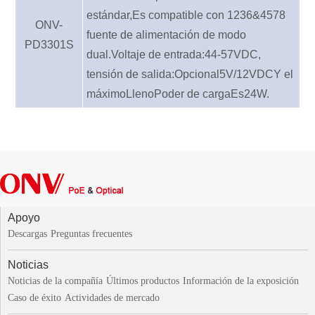
estándar
,
Es compatible con 1236
&
4578
ONV-
fuente de alimentación de modo
PD3301S
dual
.
Voltaje de entrada
:
44
-
57
VDC,
tensión de salida
:
Opcional
5V/
12VD
C
Y el
máximo
Lleno
Poder de carga
Es
24
W
.
Apoyo
Descargas
Preguntas frecuentes
Noticias
Noticias de la compañía
Últimos productos
Información de la exposición
Caso de éxito
Actividades de mercado