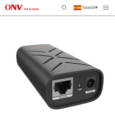
Spanish
▾