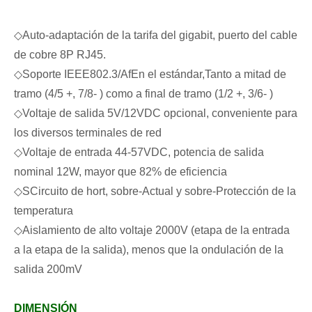
◇
Auto-adaptación de la tarifa del gigabit, puerto del cable
de cobre 8P RJ45.
◇
Soporte IEEE802.3
/Af
En el estándar
,
Tanto a mitad de
tramo (4/5 +, 7/8- ) como a final de tramo (1/2 +, 3/6- )
◇
Voltaje de salida 5V/12VDC opcional, conveniente para
los diversos terminales de red
◇
Voltaje de entrada 44-57VDC, potencia de salida
nominal 12W, mayor que 82% de eficiencia
◇
S
Circuito de hort, sobre
-
Actual y sobre
-
Protección de la
temperatura
◇
Aislamiento de alto voltaje 2000V (etapa de la entrada
a la etapa de la salida), menos que la ondulación de la
salida 200mV
DIMENSIÓN