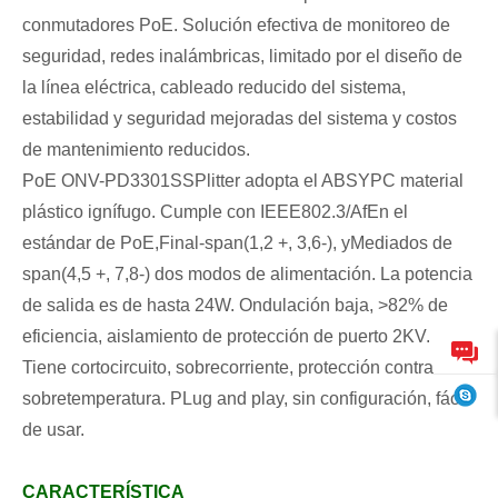
conmutadores PoE. Solución efectiva de monitoreo de
seguridad, redes inalámbricas, limitado por el diseño de
la línea eléctrica, cableado reducido del sistema,
estabilidad y seguridad mejoradas del sistema y costos
de mantenimiento reducidos.
PoE ONV-PD3301S
S
Plitter adopta el ABS
Y
PC material
plástico ignífugo. Cumple con IEEE802.3
/Af
En el
estándar de PoE,
Final-span
(1,2 +, 3,6-), y
Mediados de
span
(4,5 +, 7,8-) dos modos de alimentación. La potencia
de salida es de hasta 24W. Ondulación baja, >82% de
eficiencia, aislamiento de protección de puerto 2KV.
Tiene cortocircuito, sobrecorriente, protección contra
sobretemperatura. P
Lug and play, sin configuración, fácil
de usar
.
CARACTERÍSTICA