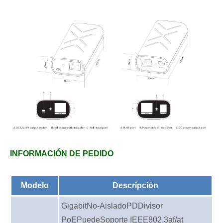
INFORMACIÓN DE PEDIDO
Modelo
Descripción
Gigabit
No-
Aislado
PD
Divisor
PoE
Puede
Soporte IEEE802.3af/at