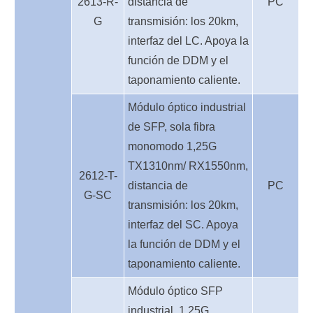
2613-R-
distancia de
PC
G
transmisión: los 20km,
interfaz del LC. Apoya la
función de DDM y el
taponamiento caliente.
Módulo óptico industrial
de SFP, sola fibra
monomodo 1,25G
TX1310nm/ RX1550nm,
2612-T-
distancia de
PC
G-SC
transmisión: los 20km,
interfaz del SC. Apoya
la función de DDM y el
taponamiento caliente.
Módulo óptico SFP
industrial, 1,25G