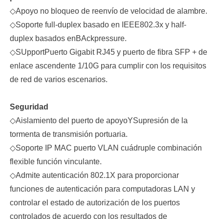
◇
Apoyo no bloqueo de reenvío de velocidad de alambre.
◇
Soporte full-duplex basado en IEEE
802.3x y half-
duplex basados en
B
Ackpressure.
◇
S
Upport
Puerto Gigabit RJ45 y puerto de fibra SFP + de
enlace ascendente 1/10G para cumplir con los requisitos
de red de varios escenarios.
Seguridad
◇
Aislamiento del puerto de apoyo
Y
Supresión de la
tormenta de transmisión portuaria.
◇
Soporte IP MAC puerto VLAN cuádruple combinación
flexible función vinculante.
◇
Admite autenticación 802.1X para proporcionar
funciones de autenticación para computadoras LAN y
controlar el estado de autorización de los puertos
controlados de acuerdo con los resultados de