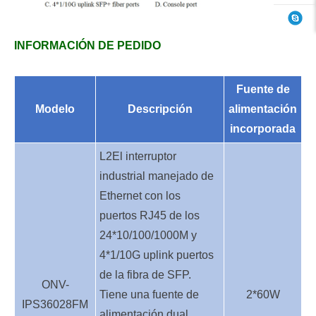
INFORMACIÓN DE PEDIDO
Fuente de
Modelo
Descripción
alimentación
incorporada
L
2
El interruptor
industrial manejado de
Ethernet con los
puertos RJ45 de los
24*10/100/1000M y
4*1/10G uplink puertos
de la fibra de SFP.
ONV-
Tiene una fuente de
2*60W
IPS3
6
028FM
alimentación dual