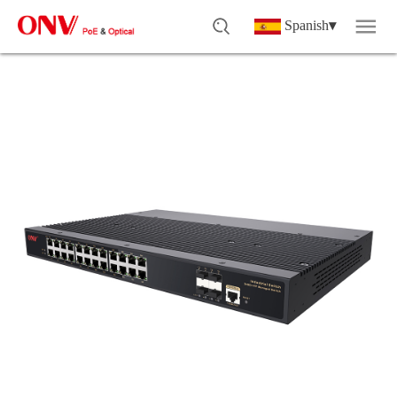
Spanish
▾