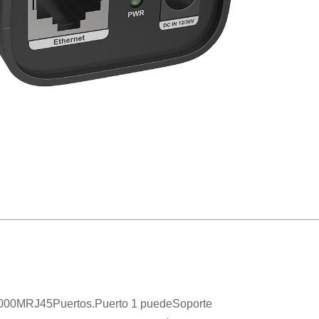
00
0M
RJ45
Puertos.
Puerto 1 puede
Soporte