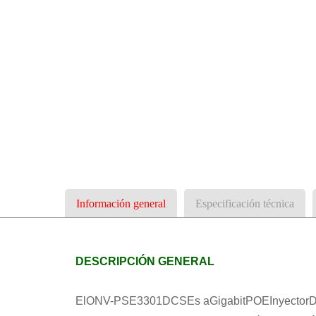
Información general
Especificación técnica
DESCRIPCIÓN GENERAL
El
ONV-PSE3301DCS
Es a
Gigabit
P
O
E
Inyector
D