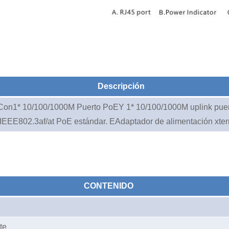
Descripción
Con
1
* 10/100
/1000
M Puerto PoE
Y 1
* 10/100
/1000
M uplink pue
 IEEE802.3af/at PoE estándar
. E
Adaptador de alimentación xter
CONTENIDO
te