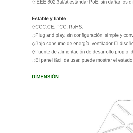
◇
IEEE 802.3af/at estándar PoE, sin dañar los d
Estable y fiable
◇
C
CC,C
E, FCC, RoHS.
◇
Plug and play, sin configuración, simple y con
◇
Bajo consumo de energía, ventilador
-
El diseñ
◇
Fuente de alimentación de desarrollo propio, 
◇
El panel fácil de usar, puede mostrar el estad
DIMENSIÓN