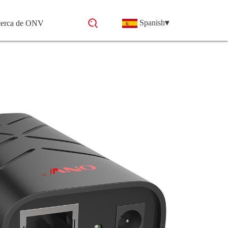
Spanish
▾
erca de ONV