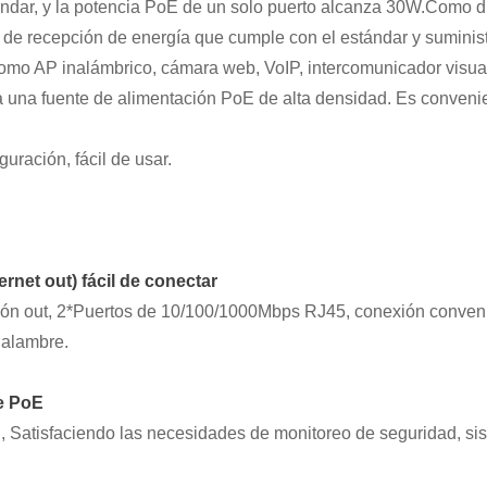
ndar, y la potencia PoE de un solo puerto alcanza 30W.
Como di
de recepción de energía que cumple con el estándar y suminist
mo AP inalámbrico, cámara web, VoIP, intercomunicador visual d
a una fuente de alimentación PoE de alta densidad. Es convenien
guración, fácil de usar
.
ernet out) fácil de conectar
ón out, 2
*
Puertos de 10/100/1000Mbps RJ45, conexión conveni
 alambre.
te PoE
E
, Satisfaciendo las necesidades de monitoreo de seguridad, si