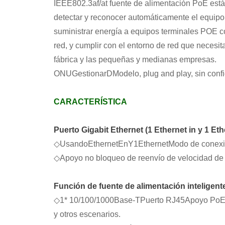
IEEE802.3af/at fuente de alimentación PoE está
detectar y reconocer automáticamente el equipo 
suministrar energía a equipos terminales POE co
red, y cumplir con el entorno de red que necesit
fábrica y las pequeñas y medianas empresas.
ONU
Gestionar
D
Modelo, plug and play, sin confi
CARACTERÍSTICA
Puerto Gigabit Ethernet (1 Ethernet in y 1 Eth
◇
Usando
Ethernet
En
Y
1
Ethernet
Modo de conexi
◇
Apoyo no bloqueo de reenvío de velocidad de
Función de fuente de alimentación inteligen
◇
1
* 10/100
/1000
Base-T
Puerto RJ45
Apoyo Po
y otros escenarios.