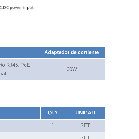
Adaptador de corriente
rto RJ45
. PoE
30W
nal.
QTY
UNIDAD
1
SET
1
SET