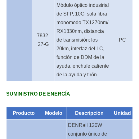
Módulo óptico industrial
de SFP, 10G, sola fibra
monomodo TX1270nm/
RX1330nm, distancia
7832-
de transmisión: los
PC
27-G
20km, interfaz del LC,
función de DDM de la
ayuda, enchufe caliente
de la ayuda y tirón.
SUMINISTRO DE ENERGÍA
Producto
Modelo
Descripción
Unidad
D
EN
Rail 120W
conjunto único de