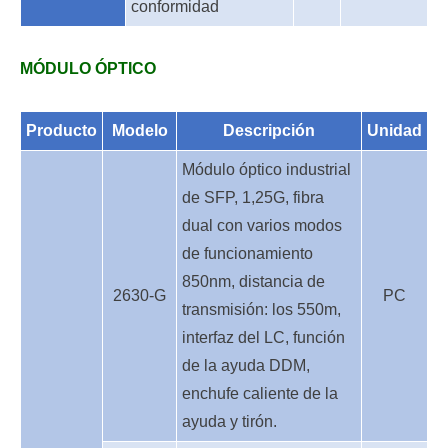
conformidad
MÓDULO ÓPTICO
Producto
Modelo
Descripción
Unidad
Módulo óptico industrial
de SFP, 1,25G, fibra
dual con varios modos
de funcionamiento
850nm, distancia de
2630-G
PC
transmisión: los 550m,
interfaz del LC, función
de la ayuda DDM,
enchufe caliente de la
ayuda y tirón.