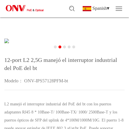
Spanish
▾
12-port L2 2,5G manejó el interruptor industrial
del PoE del bt
Modelo： ONV-IPS57128PFM-bt
L2 manejó el interruptor industrial del PoE del bt con los puertos
adaptantes RJ45 8 * 10Base-T/ 100Base-TX/ 1000/ 2500Base-T y los
puertos ópticos de SFP del uplink de 4*100M/1000M/10G. El puerto 1-8
puede apoyar estándar de IEEE 802,3 af/at/bt PoE. Puede soportar