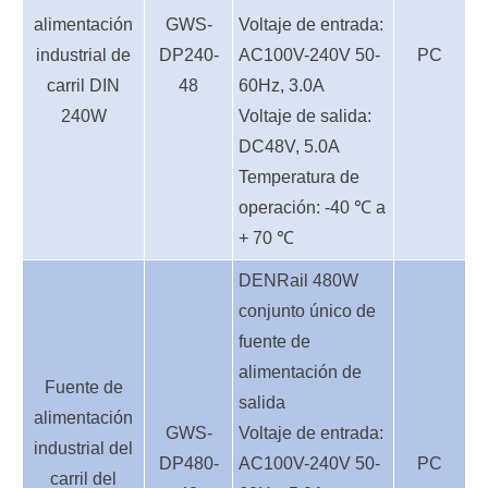
alimentación
GWS-
Voltaje de entrada:
industrial de
DP240-
AC100V-240V 50-
PC
carril DIN
48
60Hz, 3.0A
240W
Voltaje de salida:
DC48V, 5.0A
Temperatura de
operación: -40 ℃ a
+ 70 ℃
D
EN
Rail 480W
conjunto único de
fuente de
alimentación de
Fuente de
salida
alimentación
GWS-
Voltaje de entrada:
industrial del
DP480-
AC100V-240V 50-
PC
carril del